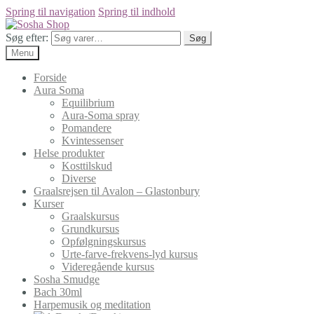
Spring til navigation
Spring til indhold
Søg efter:
Søg
Menu
Forside
Aura Soma
Equilibrium
Aura-Soma spray
Pomandere
Kvintessenser
Helse produkter
Kosttilskud
Diverse
Graalsrejsen til Avalon – Glastonbury
Kurser
Graalskursus
Grundkursus
Opfølgningskursus
Urte-farve-frekvens-lyd kursus
Videregående kursus
Sosha Smudge
Bach 30ml
Harpemusik og meditation