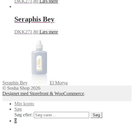
DKK
271,80
Læs mere
Seraphis Bey
DKK
271,80
Læs mere
Seraphis Bey
El Morya
© Sosha Shop 2026
Designet med Storefront & WooCommerce
.
Min konto
Søg
Søg efter:
Søg
0