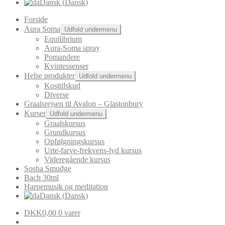
Dansk
(
Dansk
)
Forside
Aura Soma
Udfold undermenu
Equilibrium
Aura-Soma spray
Pomandere
Kvintessenser
Helse produkter
Udfold undermenu
Kosttilskud
Diverse
Graalsrejsen til Avalon – Glastonbury
Kurser
Udfold undermenu
Graalskursus
Grundkursus
Opfølgningskursus
Urte-farve-frekvens-lyd kursus
Videregående kursus
Sosha Smudge
Bach 30ml
Harpemusik og meditation
Dansk
(
Dansk
)
DKK
0,00
0 varer