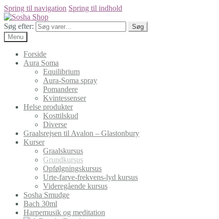
Spring til navigation
Spring til indhold
Søg efter:
Søg
Menu
Forside
Aura Soma
Equilibrium
Aura-Soma spray
Pomandere
Kvintessenser
Helse produkter
Kosttilskud
Diverse
Graalsrejsen til Avalon – Glastonbury
Kurser
Graalskursus
Grundkursus
Opfølgningskursus
Urte-farve-frekvens-lyd kursus
Videregående kursus
Sosha Smudge
Bach 30ml
Harpemusik og meditation