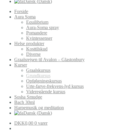
Dansk
(
Dansk
)
Forside
Aura Soma
Equilibrium
Aura-Soma spray
Pomandere
Kvintessenser
Helse produkter
Kosttilskud
Diverse
Graalsrejsen til Avalon – Glastonbury
Kurser
Graalskursus
Grundkursus
Opfølgningskursus
Urte-farve-frekvens-lyd kursus
Videregående kursus
Sosha Smudge
Bach 30ml
Harpemusik og meditation
Dansk
(
Dansk
)
DKK
0,00
0 varer